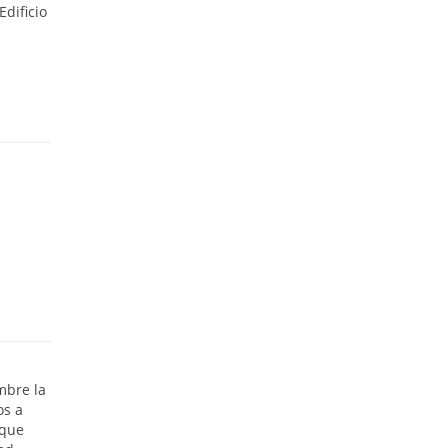
dificio
mbre la
os a
 que