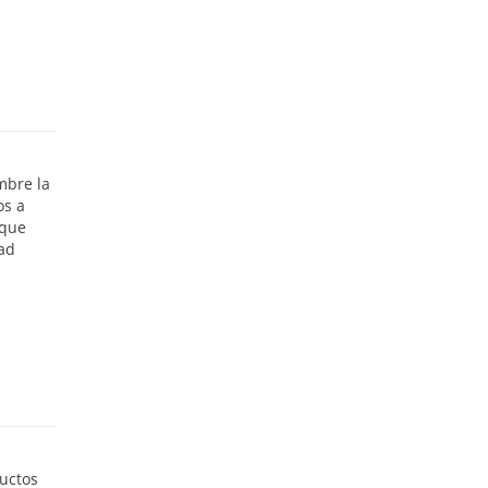
mbre la
os a
 que
dad
uctos