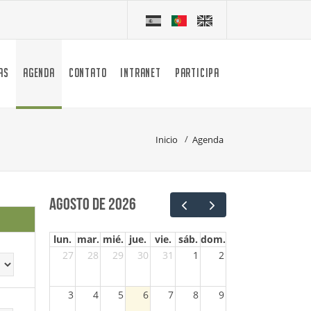
AS
AGENDA
CONTATO
INTRANET
PARTICIPA
Inicio
Agenda
agosto de 2026
lun.
mar.
mié.
jue.
vie.
sáb.
dom.
27
28
29
30
31
1
2
3
4
5
6
7
8
9