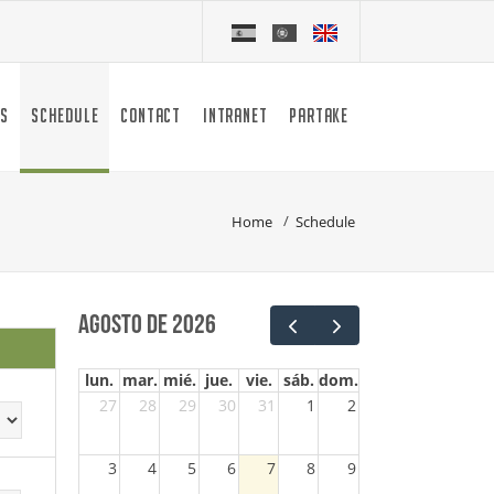
S
SCHEDULE
CONTACT
INTRANET
PARTAKE
Home
Schedule
agosto de 2026
lun.
mar.
mié.
jue.
vie.
sáb.
dom.
27
28
29
30
31
1
2
3
4
5
6
7
8
9