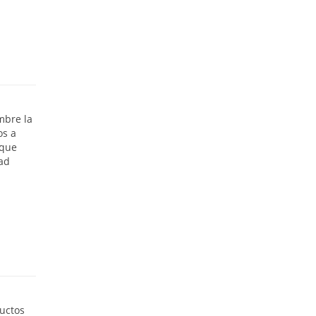
mbre la
os a
 que
dad
uctos