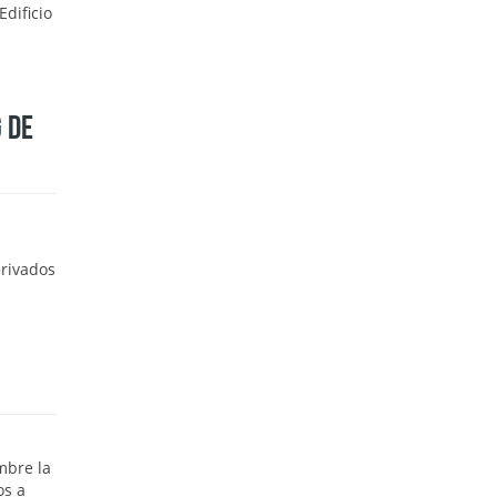
dificio
 DE
erivados
mbre la
os a